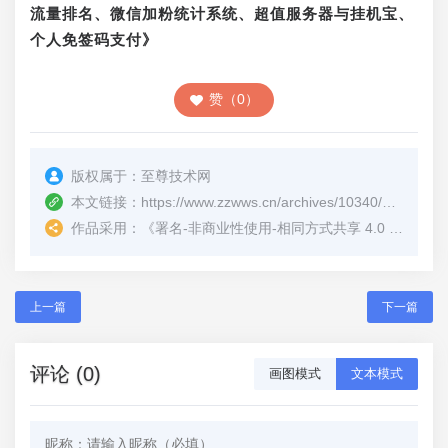
流量排名、微信加粉统计系统、超值服务器与挂机宝、
个人免签码支付》
赞（0）
版权属于：
至尊技术网
本文链接：
https://www.zzwws.cn/archives/10340/
（转载时
作品采用：
《
署名-非商业性使用-相同方式共享 4.0 国际 (CC BY-NC-SA 4.0)
上一篇
下一篇
评论 (0)
画图模式
文本模式