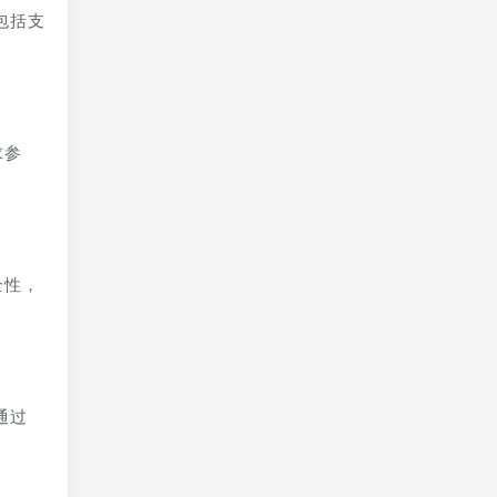
包括支
求参
全性，
通过