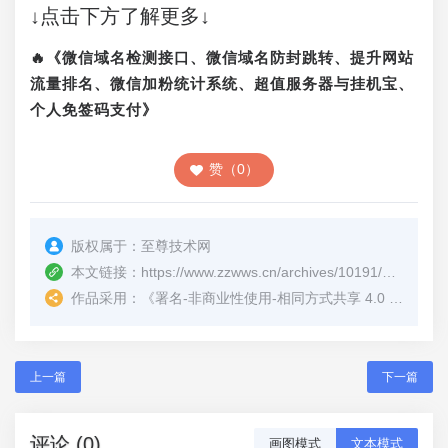
↓点击下方了解更多↓
🔥《微信域名检测接口、微信域名防封跳转、提升网站
流量排名、微信加粉统计系统、超值服务器与挂机宝、
个人免签码支付》
赞（0）
版权属于：
至尊技术网
本文链接：
https://www.zzwws.cn/archives/10191/
（转载时
作品采用：
《
署名-非商业性使用-相同方式共享 4.0 国际 (CC BY-NC-SA 4.0)
上一篇
下一篇
评论 (0)
画图模式
文本模式