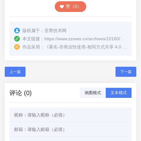
赞（0）
版权属于：
至尊技术网
本文链接：
https://www.zzwws.cn/archives/10160/
（转载时
作品采用：
《
署名-非商业性使用-相同方式共享 4.0 国际 (CC BY-NC-SA 4.0)
上一篇
下一篇
评论 (0)
画图模式
文本模式