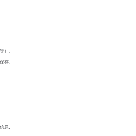
等）.
保存.
信息.