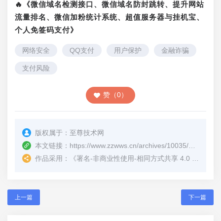
🔥《微信域名检测接口、微信域名防封跳转、提升网站
流量排名、微信加粉统计系统、超值服务器与挂机宝、
个人免签码支付》
网络安全
QQ支付
用户保护
金融诈骗
支付风险
赞（0）
版权属于：
至尊技术网
本文链接：
https://www.zzwws.cn/archives/10035/
（转载时
作品采用：
《
署名-非商业性使用-相同方式共享 4.0 国际 (CC BY-NC-SA 4.0)
上一篇
下一篇