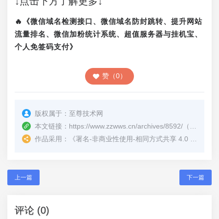
↓点击下方了解更多↓
🔥《微信域名检测接口、微信域名防封跳转、提升网站
流量排名、微信加粉统计系统、超值服务器与挂机宝、
个人免签码支付》
赞（0）
版权属于：
至尊技术网
本文链接：
https://www.zzwws.cn/archives/8592/
（转载时请注明本文出处及文章链接）
作品采用：
《
署名-非商业性使用-相同方式共享 4.0 国际 (CC BY-NC-SA 4.0)
上一篇
下一篇
评论 (0)