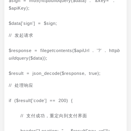
$sign = md5(http
build
query($data) . '&key=' . 
$apiKey);
$data['sign'] = $sign;
// 发起请求
$response = file
get
contents($apiUrl . '?' . http
b
uild
query($data));
$result = json_decode($response, true);
// 处理响应
if ($result['code'] == 200) {
    // 支付成功，重定向到支付界面
    header("Location: " . $result['pay_url']);