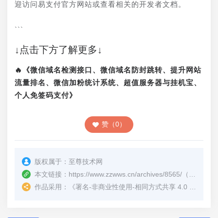
迎访问易支付官方网站或查看相关的开发者文档。
```
↓点击下方了解更多↓
🔥《微信域名检测接口、微信域名防封跳转、提升网站
流量排名、微信加粉统计系统、超值服务器与挂机宝、
个人免签码支付》
赞（0）
版权属于：
至尊技术网
本文链接：
https://www.zzwws.cn/archives/8565/
（转载时请注明本文出处及文章链接）
作品采用：
《
署名-非商业性使用-相同方式共享 4.0 国际 (CC BY-NC-SA 4.0)