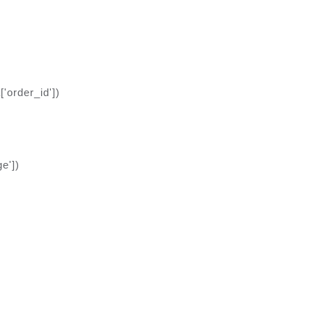
['order_id'])
ge'])