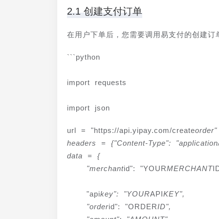
2.1 创建支付订单
在用户下单后，您需要调用易支付的创建订
```python
import requests
import json
url = "https://api.yipay.com/create
order"

headers = {"Content-Type": "application/
data = {

    "merchant
id": "YOUR
MERCHANT
I
    "api
key": "YOUR
API
KEY",

    "order
id": "ORDER
ID",
