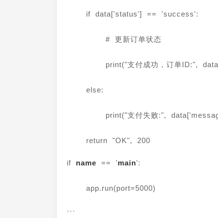
    if data['status'] == 'success':
        # 更新订单状态
        print("支付成功，订单ID:", data
    else:
        print("支付失败:", data['messa
    return "OK", 200
if 
name
 == '
main
':
    app.run(port=5000)
```