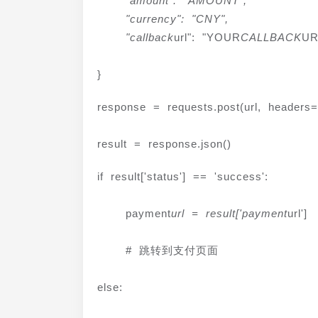
    "amount": "AMOUNT",

    "currency": "CNY",

    "callback
url": "YOUR
CALLBACK
UR
}
response = requests.post(url, headers=
result = response.json()
if result['status'] == 'success':
    payment
url = result['payment
url']
    # 跳转到支付页面
else: