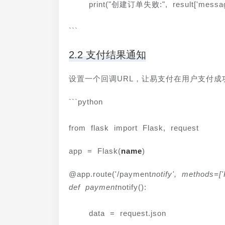
    print("创建订单失败:", result['messag
```
2.2 支付结果通知
设置一个回调URL，让易支付在用户支付
```python
from flask import Flask, request
app = Flask(
name
)
@app.route('/payment
notify', methods=['
def payment
notify():
    data = request.json