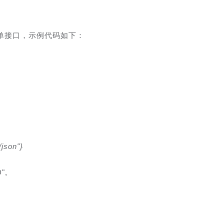
单接口，示例代码如下：
json"}

D",