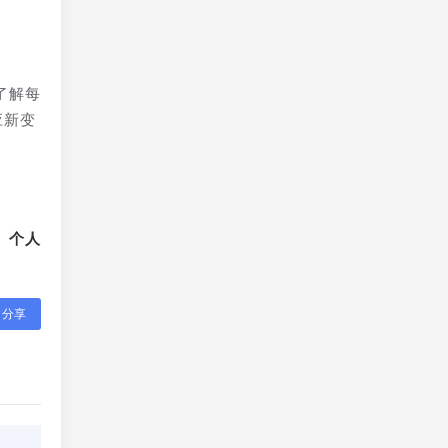
了解每
应新变
、个人
分享