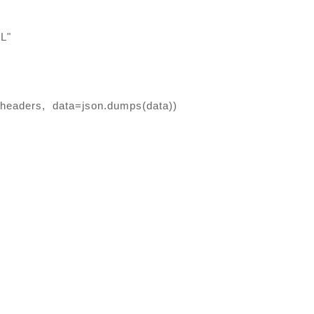
L"
headers, data=json.dumps(data))