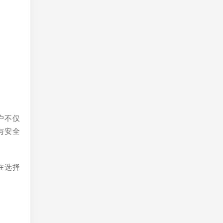
是
保
户不仅
与安全
在选择