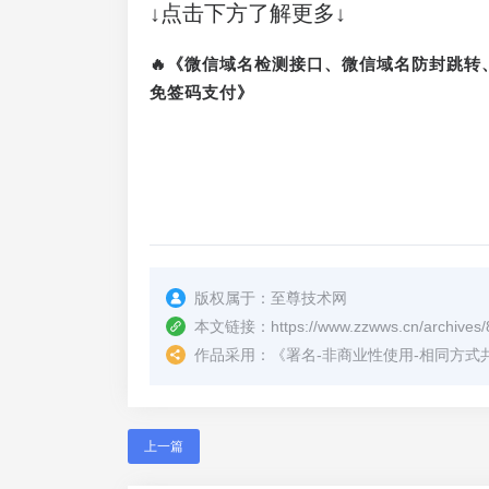
↓点击下方了解更多↓
🔥《微信域名检测接口、微信域名防封跳
免签码支付》
版权属于：
至尊技术网
本文链接：
https://www.zzwws.cn/archives/
作品采用：
《
署名-非商业性使用-相同方式共享 4.
上一篇