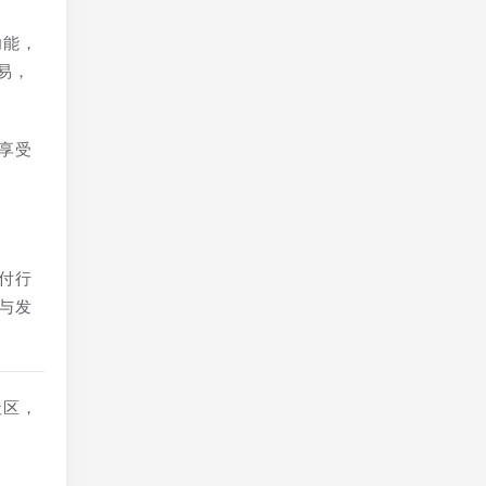
功能，
易，
享受
付行
与发
社区，