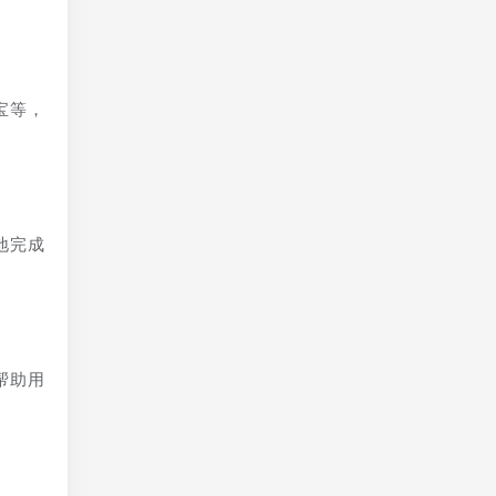
宝等，
地完成
帮助用