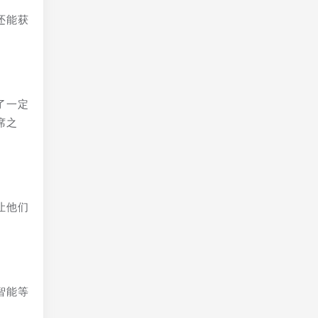
还能获
了一定
席之
让他们
智能等