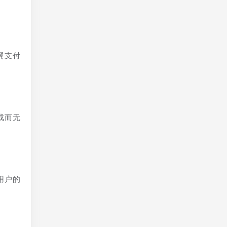
翼支付
成而无
用户的