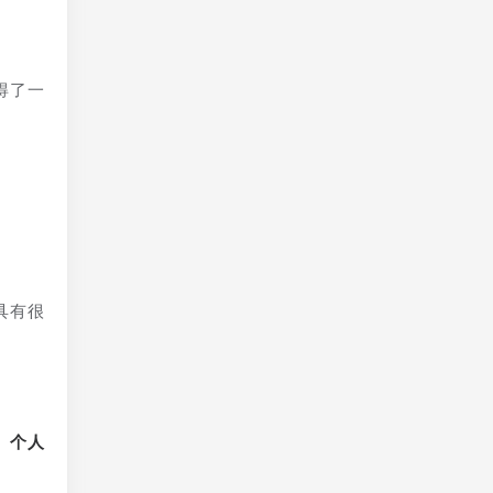
得了一
具有很
、个人