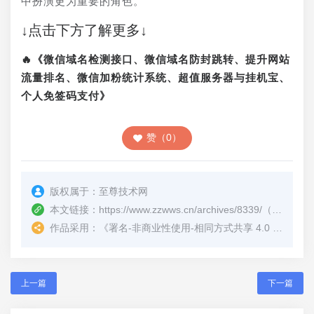
中扮演更为重要的角色。
↓点击下方了解更多↓
🔥《微信域名检测接口、微信域名防封跳转、提升网站
流量排名、微信加粉统计系统、超值服务器与挂机宝、
个人免签码支付》
赞（0）
版权属于：
至尊技术网
本文链接：
https://www.zzwws.cn/archives/8339/
（转载时请注明本文出处及文章链接）
作品采用：
《
署名-非商业性使用-相同方式共享 4.0 国际 (CC BY-NC-SA 4.0)
上一篇
下一篇