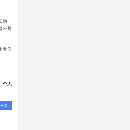
在购
越来越
速发展
、个人
分享