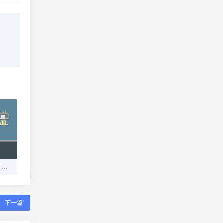
从街头小摊到跨国电商：支付宝扫码支付如何重塑中国人的消费习惯
下一篇