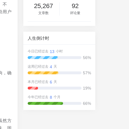
。不
25,267
92
助用户
文章数
评论量
人生倒计时
13
今日已经过去
小时
56%
4
这周已经过去
天
响，确
57%
6
本月已经过去
天
19%
8
今年已经过去
个月
66%
虽然方
失。因