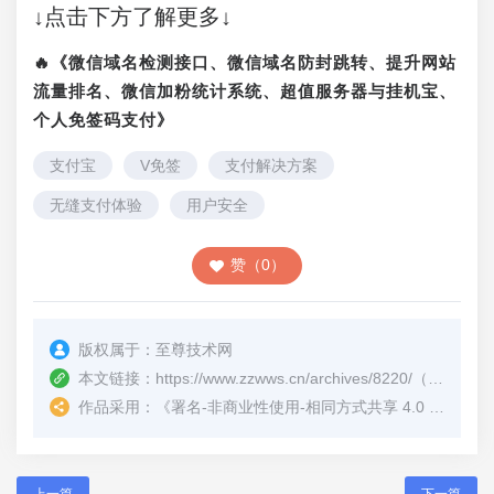
↓点击下方了解更多↓
🔥《微信域名检测接口、微信域名防封跳转、提升网站
流量排名、微信加粉统计系统、超值服务器与挂机宝、
个人免签码支付》
支付宝
V免签
支付解决方案
无缝支付体验
用户安全
赞（0）
版权属于：
至尊技术网
本文链接：
https://www.zzwws.cn/archives/8220/
（转载时请注明本文出处及文章链接）
作品采用：
《
署名-非商业性使用-相同方式共享 4.0 国际 (CC BY-NC-SA 4.0)