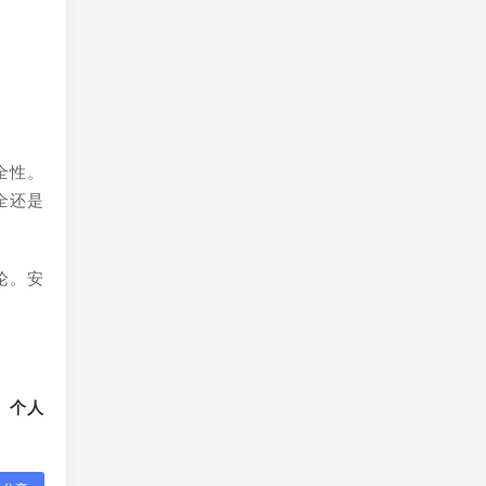
全性。
全还是
论。安
、个人