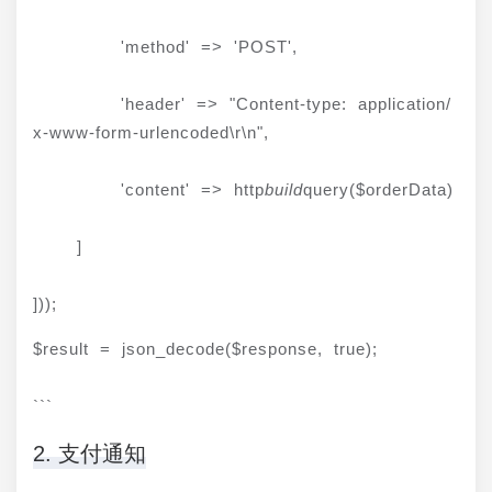
        'method' => 'POST',
        'header' => "Content-type: application/
x-www-form-urlencoded\r\n",
        'content' => http
build
query($orderData)
    ]
]));
$result = json_decode($response, true);
```
2. 支付通知