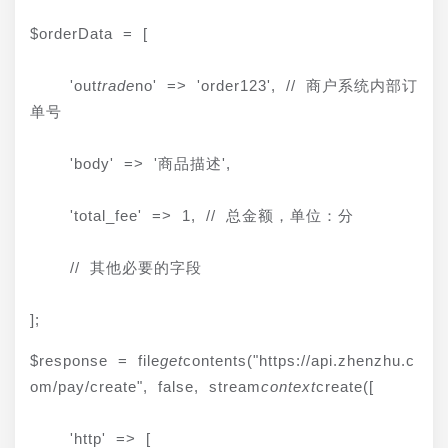
$orderData = [
    'out
trade
no' => 'order123', // 商户系统内部订
单号
    'body' => '商品描述',
    'total_fee' => 1, // 总金额，单位：分
    // 其他必要的字段
];
$response = file
get
contents("https://api.zhenzhu.c
om/pay/create", false, stream
context
create([
    'http' => [