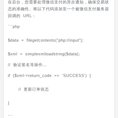
在后台，您需要处理微信支付的异步通知，确保交易状
态的准确性。将以下代码添加至一个被微信支付服务器
回调的 URL：
```php
$data = file
get
contents("php://input");
$xml = simplexml
load
string($data);
// 验证签名等操作...
if ($xml->return_code == 'SUCCESS') {
    // 更新订单状态
}
```