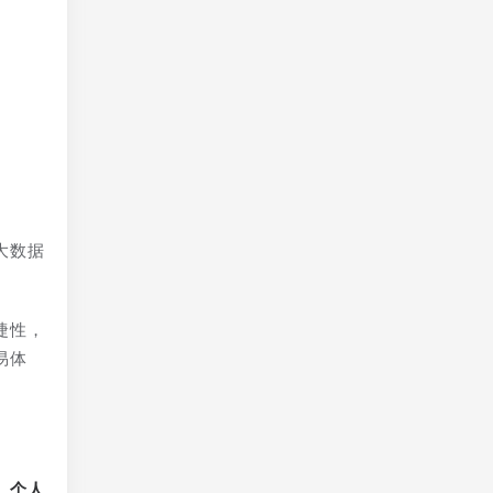
的
大数据
捷性，
易体
、个人