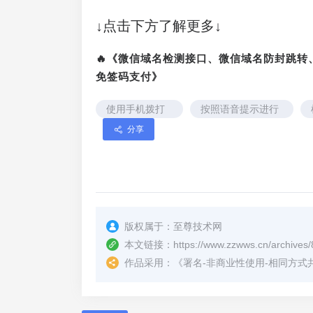
↓点击下方了解更多↓
🔥《微信域名检测接口、微信域名防封跳
免签码支付》
使用手机拨打
按照语音提示进行
95572
操作。
分享
版权属于：
至尊技术网
本文链接：
https://www.zzwws.cn/archives/
作品采用：
《
署名-非商业性使用-相同方式共享 4.