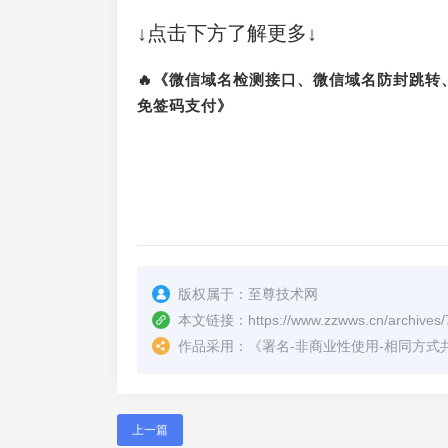
↓点击下方了解更多↓
🔥《微信域名检测接口、微信域名防封跳
免签码支付》
版权属于：
至尊技术网
本文链接：
https://www.zzwws.cn/archives/
作品采用：
《
署名-非商业性使用-相同方式共享 4.
上一篇