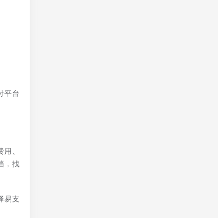
付平台
费用、
档，找
择易支