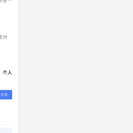
有进一
支付
、个人
分享