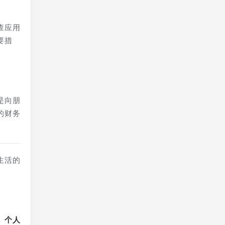
查应用
要措
是向朋
的财务
生活的
、个人