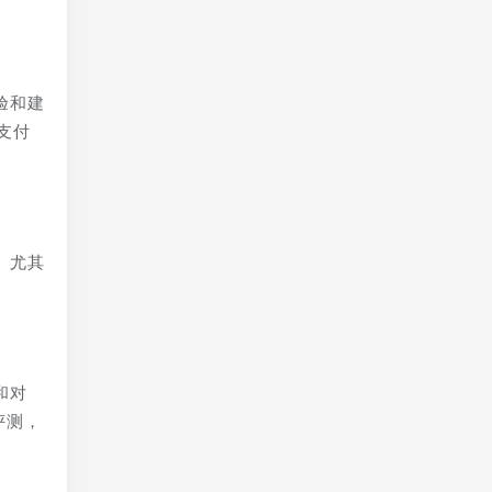
验和建
支付
。尤其
和对
评测，