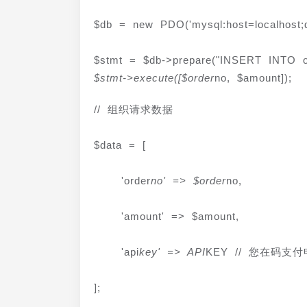
$db = new PDO('mysql:host=localhost;db
$stmt = $db->prepare("INSERT INTO o
$stmt->execute([$order
no, $amount]);
// 组织请求数据
$data = [
    'order
no' => $order
no,
    'amount' => $amount,
    'api
key' => API
KEY // 您在码支
];