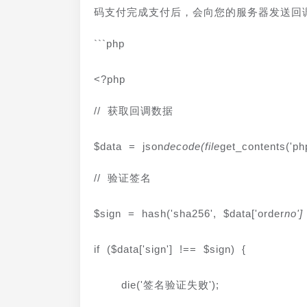
码支付完成支付后，会向您的服务器发送回
```php
<?php
// 获取回调数据
$data = json
decode(file
get_contents('php
// 验证签名
$sign = hash('sha256', $data['order
no']
if ($data['sign'] !== $sign) {
    die('签名验证失败');