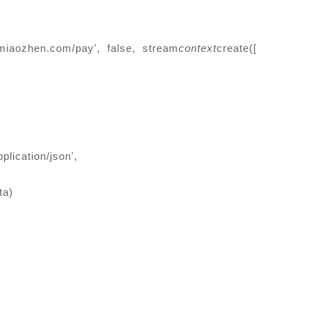
i.miaozhen.com/pay', false, stream
context
create([
application/json',
ta)