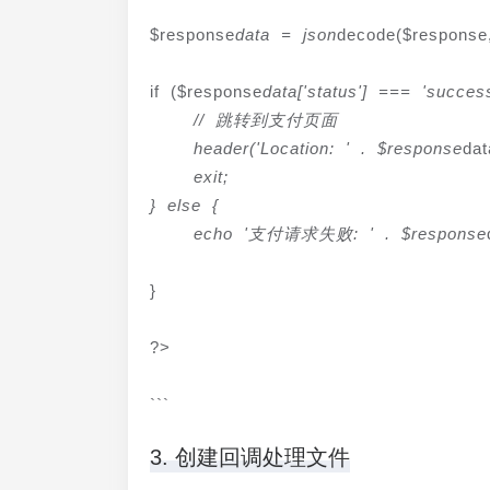
$response
data = json
decode($response,
if ($response
data['status'] === 'success
    // 跳转到支付页面

    header('Location: ' . $response
dat
    exit;

} else {

    echo '支付请求失败: ' . $response
}
?>
```
3. 创建回调处理文件