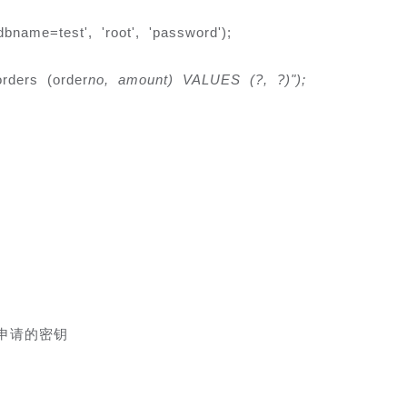
name=test', 'root', 'password');
rders (order
no, amount) VALUES (?, ?)");

付申请的密钥