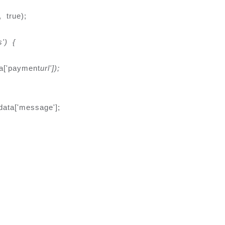
 true);
') {

a['payment
url']);

data['message'];