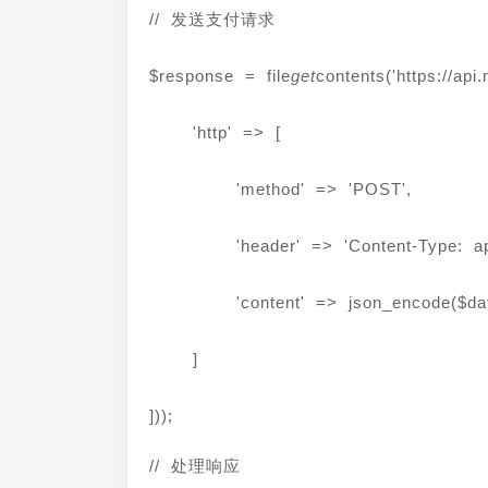
// 发送支付请求
$response = file
get
contents('https://ap
    'http' => [
        'method' => 'POST',
        'header' => 'Content-Type: 
        'content' => json_encode($da
    ]
]));
// 处理响应