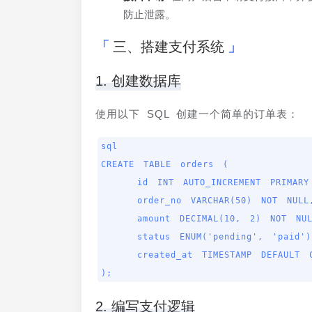
防止泄露。
三、搭建支付系统
1. 创建数据库
使用以下 SQL 创建一个简单的订单表：
sql

CREATE TABLE orders (

    id INT AUTO_INCREMENT PRIMARY KEY,

    order_no VARCHAR(50) NOT NULL,

    amount DECIMAL(10, 2) NOT NULL,

    status ENUM('pending', 'paid') DEFAULT 'pending',

    created_at TIMESTAMP DEFAULT CURRENT_TIMESTAMP

);
2. 编写支付逻辑