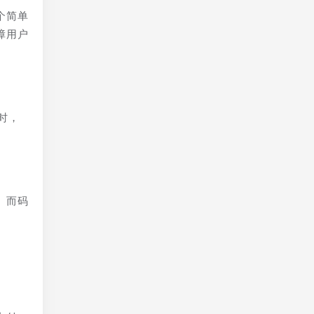
个简单
障用户
时，
。而码