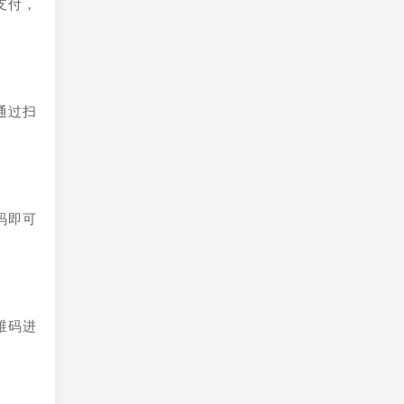
支付，
通过扫
码即可
维码进