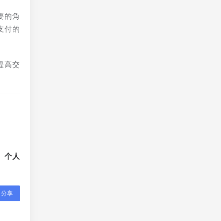
要的角
支付的
提高交
、个人
分享