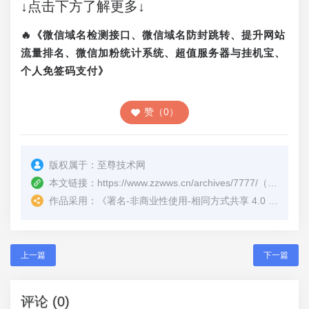
↓点击下方了解更多↓
🔥《微信域名检测接口、微信域名防封跳转、提升网站
流量排名、微信加粉统计系统、超值服务器与挂机宝、
个人免签码支付》
赞（0）
版权属于：
至尊技术网
本文链接：
https://www.zzwws.cn/archives/7777/
（转载时请注明本文出处及文章链接）
作品采用：
《
署名-非商业性使用-相同方式共享 4.0 国际 (CC BY-NC-SA 4.0)
上一篇
下一篇
评论 (0)