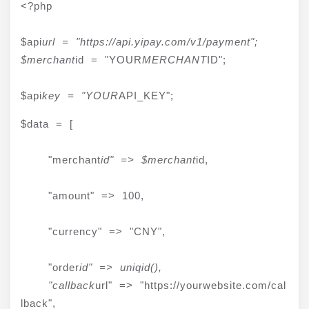
<?php
$api
url = "https://api.yipay.com/v1/payment";

$merchant
id = "YOUR
MERCHANT
ID";
$api
key = "YOUR
API_KEY";
$data = [
    "merchant
id" => $merchant
id,
    "amount" => 100,
    "currency" => "CNY",
    "order
id" => uniqid(),

    "callback
url" => "https://yourwebsite.com/cal
lback",