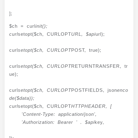
];
$ch = curl
init();

curl
setopt($ch, CURLOPT
URL, $api
url);
curl
setopt($ch, CURLOPT
POST, true);
curl
setopt($ch, CURLOPT
RETURNTRANSFER, tr
ue);
curl
setopt($ch, CURLOPT
POSTFIELDS, json
enco
de($data));

curl
setopt($ch, CURLOPT
HTTPHEADER, [

    'Content-Type: application/json',

    'Authorization: Bearer ' . $api
key,