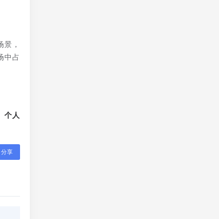
场景，
场中占
、个人
分享