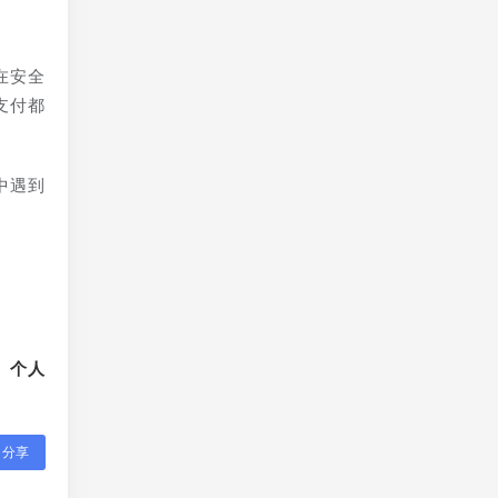
在安全
支付都
中遇到
、个人
分享