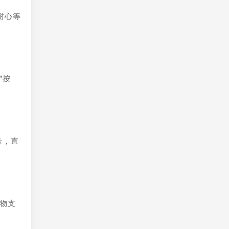
耐心等
”按
号，直
物支