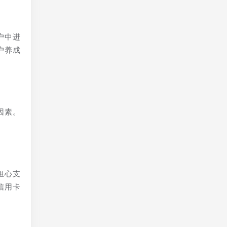
户中进
户养成
因素。
担心支
信用卡