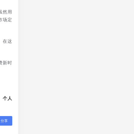
虽然用
市场定
。在这
费新时
、个人
分享