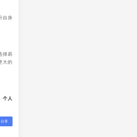
升自身
选择易
更大的
、个人
分享