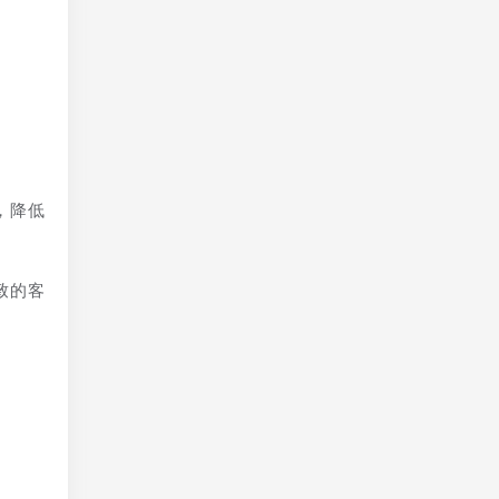
换
，降低
致的客