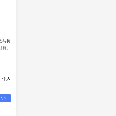
捷
战与机
创新、
、个人
分享