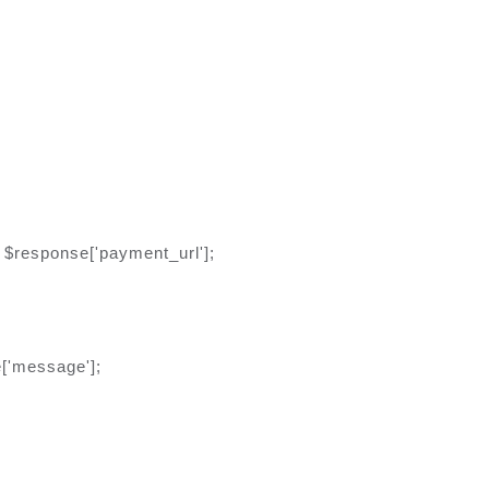
sponse['payment_url'];
'message'];