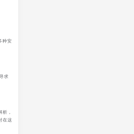
多种安
寻求
解析，
付在这