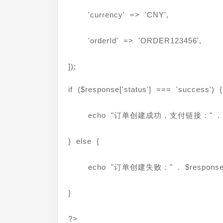
    'currency' => 'CNY',
    'orderId' => 'ORDER123456',
]);
if ($response['status'] === 'success') {
    echo "订单创建成功，支付链接：" . $re
} else {
    echo "订单创建失败：" . $response[
}
?>