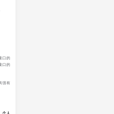
强
接口的
接口的
供强有
、个人