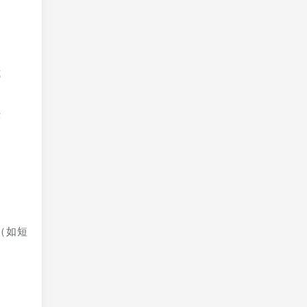
易
式
诈
（如短