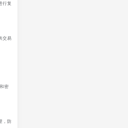
进行复
供交易
法和密
理，防