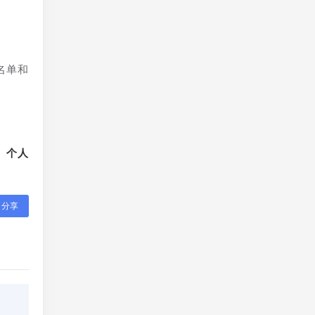
名单和
、个人
分享