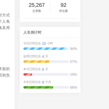
25,267
92
文章数
评论量
付方式
个人免
略及用
人生倒计时
22
今日已经过去
小时
94%
4
这周已经过去
天
57%
界面的
6
本月已经过去
天
19%
层则负
8
今年已经过去
个月
66%