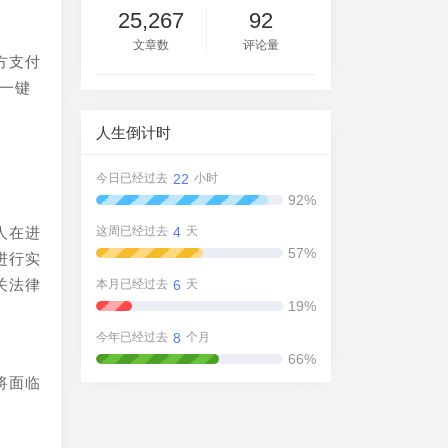
25,267
92
文章数
评论量
方支付
一键
人生倒计时
22
今日已经过去
小时
92%
4
人在进
这周已经过去
天
57%
进行实
关法律
6
本月已经过去
天
19%
8
今年已经过去
个月
66%
将面临