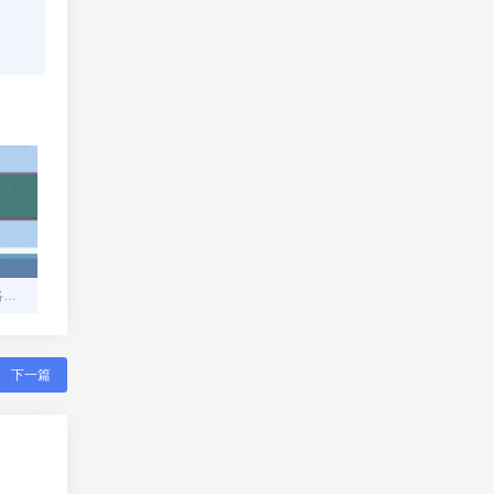
翼支付APP官方下载全攻略：安全获取与高效使用指南
下一篇