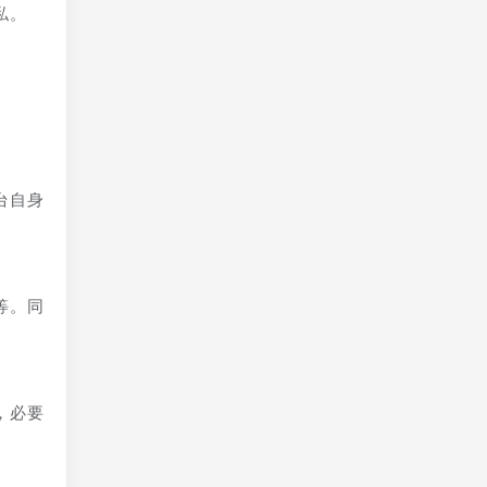
私。
台自身
等。同
，必要