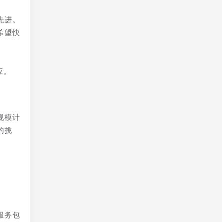
先进。
希望快
应。
规模计
的挑
服务包