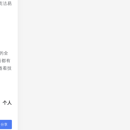
简洁易
的全
商都有
随着技
、个人
分享