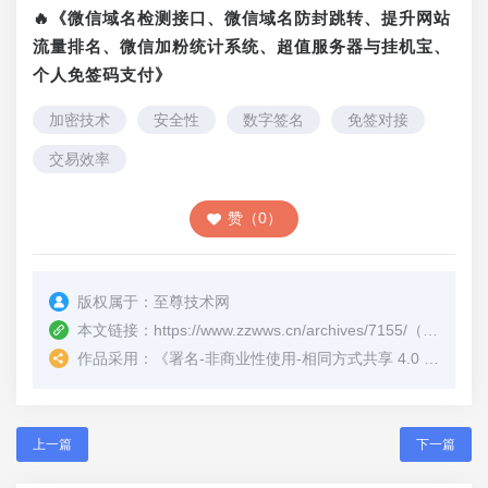
🔥《微信域名检测接口、微信域名防封跳转、提升网站
流量排名、微信加粉统计系统、超值服务器与挂机宝、
个人免签码支付》
加密技术
安全性
数字签名
免签对接
交易效率
赞（0）
版权属于：
至尊技术网
本文链接：
https://www.zzwws.cn/archives/7155/
（转载时请注明本文出处及文章链接）
作品采用：
《
署名-非商业性使用-相同方式共享 4.0 国际 (CC BY-NC-SA 4.0)
上一篇
下一篇