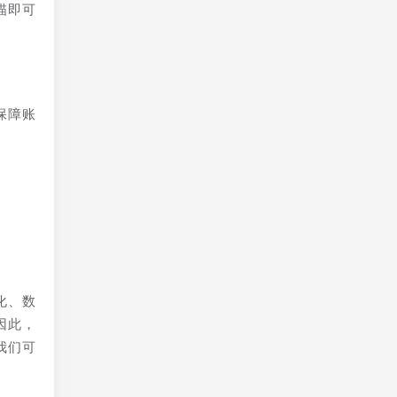
描即可
。
保障账
化、数
因此，
我们可