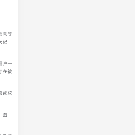
信息等
天记
用户一
存在被
息或权
。
、图