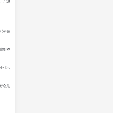
分子通
有潜在
测能够
识别出
无论是