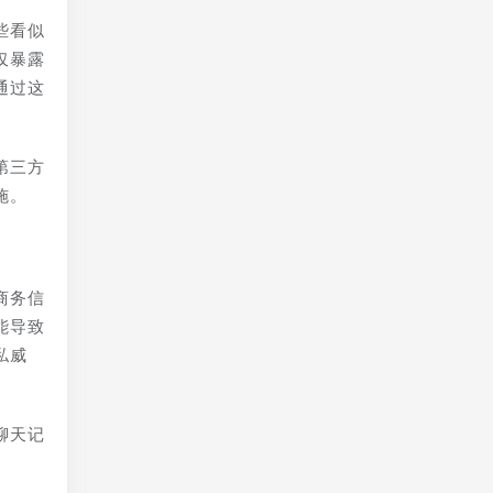
些看似
仅暴露
通过这
第三方
施。
商务信
能导致
私威
聊天记