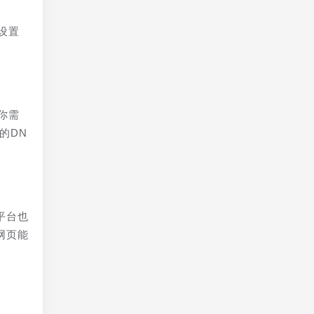
设置
你需
的DN
平台也
网页能