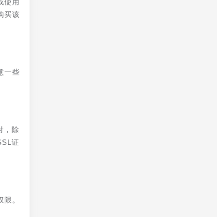
或使用
购买该
意一些
时，除
SL证
权限。