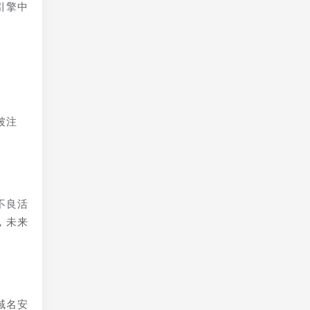
引擎中
被注
不良活
，未来
域名安