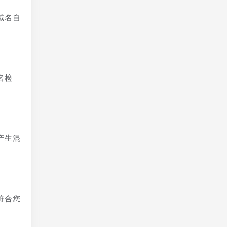
域名自
名检
产生混
符合您