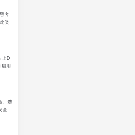
，黑客
免此类
防止D
时启用
险。选
安全