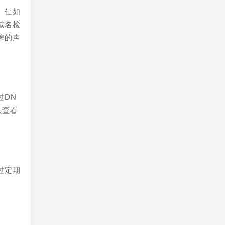
。但如
域名检
牌的声
过DN
以查看
过定期
。