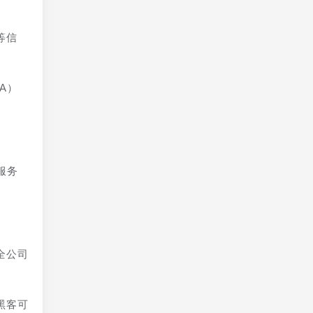
等信
A）
服务
全公司
黑客可