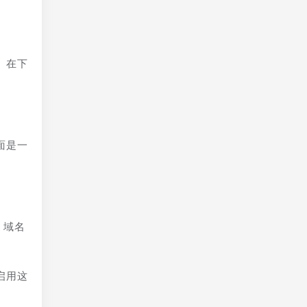
。在下
面是一
，域名
启用这