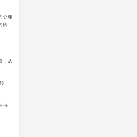
的心理
的请
息，从
手段，
名持