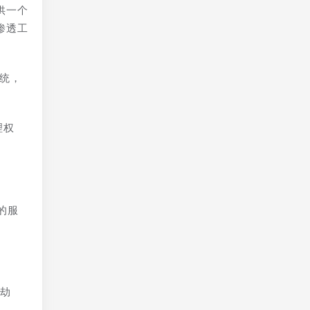
供一个
渗透工
系统，
理权
的服
。
S劫