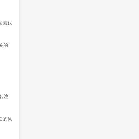
因素认
关的
名注
在的风