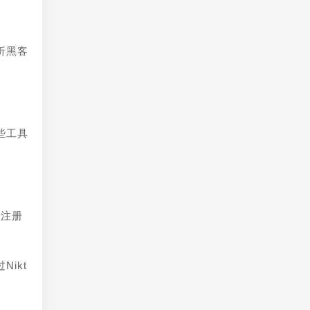
析黑客
些工具
名注册
ikt