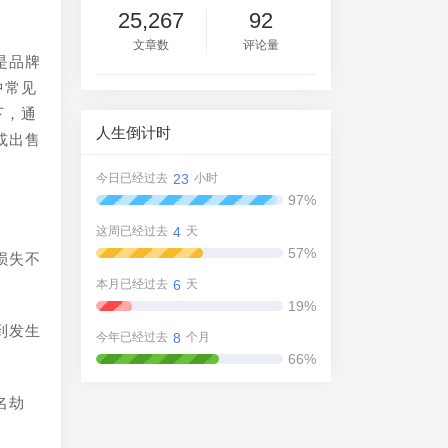
25,267
92
文章数
评论量
是品牌
中常见
下，通
人生倒计时
或出售
23
今日已经过去
小时
97%
4
这周已经过去
天
57%
损失不
6
本月已经过去
天
19%
到发生
8
今年已经过去
个月
66%
名劫