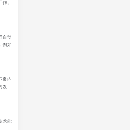
工作。
行自动
，例如
不良内
的发
技术能