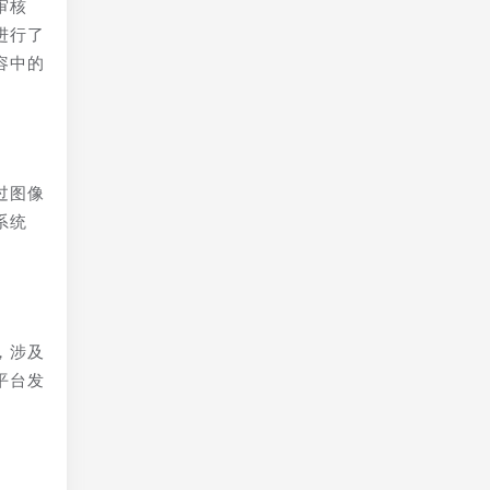
审核
进行了
容中的
过图像
系统
，涉及
平台发