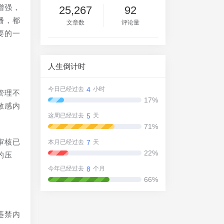
增强，
25,267
92
播，都
文章数
评论量
要的一
人生倒计时
4
今日已经过去
小时
管理不
17%
敏感内
5
这周已经过去
天
71%
审核已
7
本月已经过去
天
22%
的压
8
今年已经过去
个月
66%
违禁内