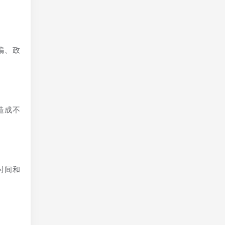
骗、政
造成不
时间和