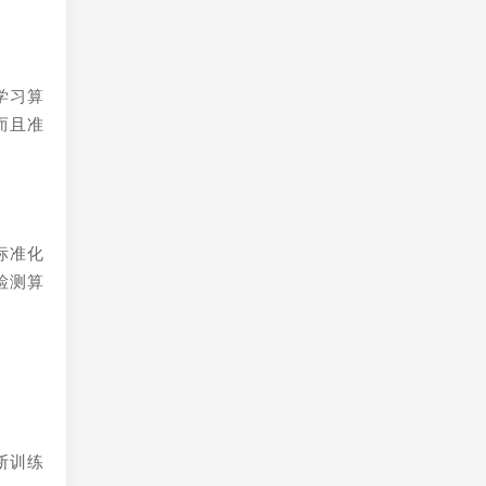
学习算
而且准
标准化
检测算
断训练