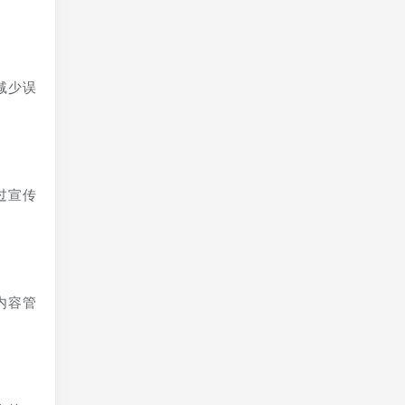
减少误
过宣传
内容管