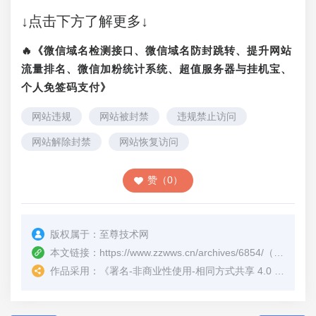
↓点击下方了解更多↓
🔥《微信域名检测接口、微信域名防封跳转、提升网站
流量排名、微信加粉统计系统、超值服务器与挂机宝、
个人免签码支付》
网站违规
网站被封禁
违规禁止访问
网站解除封禁
网站恢复访问
赞（0）
版权属于：
至尊技术网
本文链接：
https://www.zzwws.cn/archives/6854/
（转载时请注明本文出处及文章链接）
作品采用：
《
署名-非商业性使用-相同方式共享 4.0 国际 (CC BY-NC-SA 4.0)