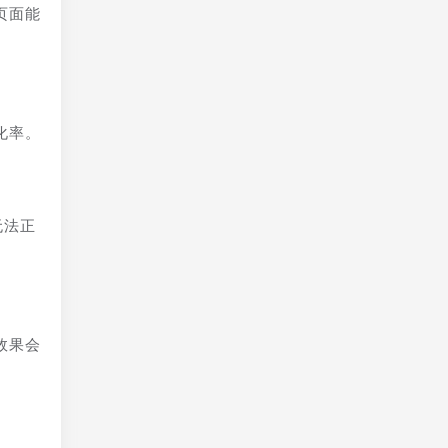
页面能
化率。
无法正
效果会