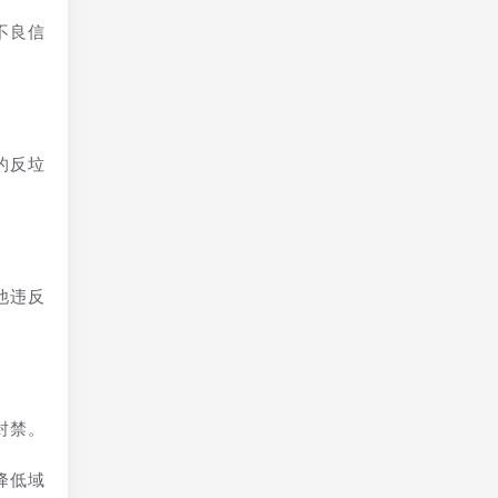
不良信
的反垃
他违反
封禁。
降低域