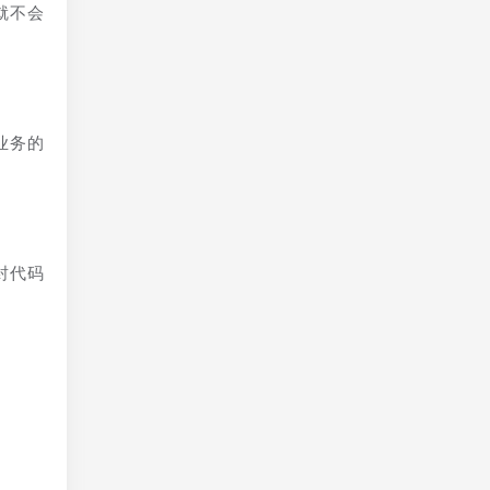
就不会
业务的
封代码