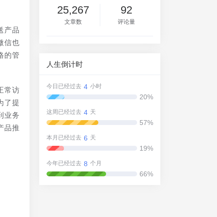
25,267
92
文章数
评论量
送产品
微信也
格的管
人生倒计时
4
今日已经过去
小时
正常访
20%
为了提
4
这周已经过去
天
到业务
57%
产品推
6
本月已经过去
天
19%
8
今年已经过去
个月
66%