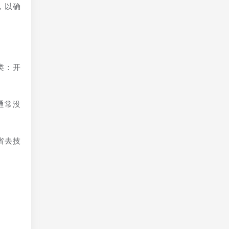
，以确
类：开
通常没
省去技