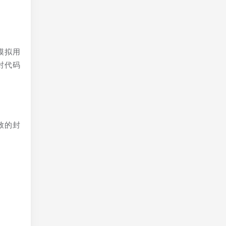
模拟用
封代码
致的封