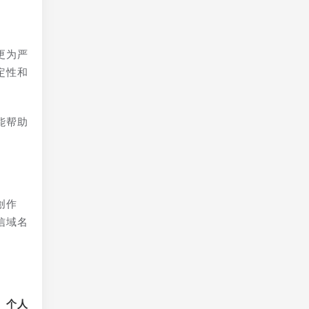
更为严
定性和
能帮助
创作
信域名
、个人