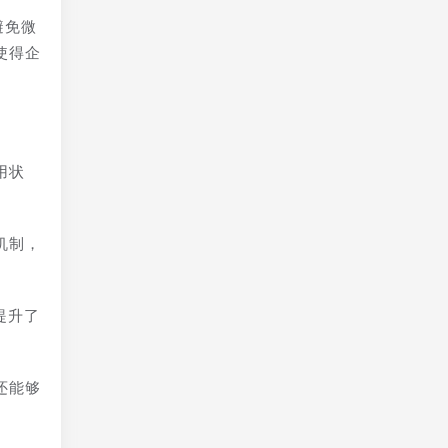
避免微
使得企
用状
机制，
提升了
还能够