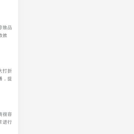
导致品
放效
大打折
播，提
商很容
常进行