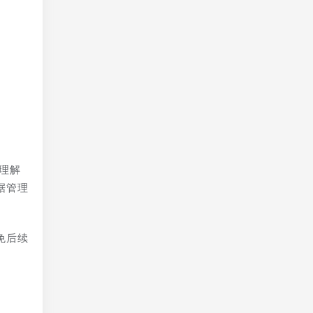
理解
据管理
免后续