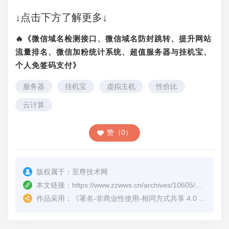
↓点击下方了解更多↓
🔥《微信域名检测接口、微信域名防封跳转、提升网站
流量排名、微信加粉统计系统、超值服务器与挂机宝、
个人免签码支付》
服务器
挂机宝
虚拟主机
性价比
云计算
赞（0）
版权属于：
至尊技术网
本文链接：
https://www.zzwws.cn/archives/10605/
（转载时
作品采用：
《
署名-非商业性使用-相同方式共享 4.0 国际 (CC BY-NC-SA 4.0)